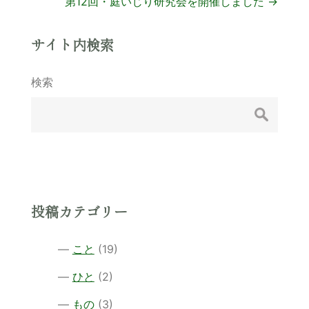
第12回・庭いじり研究会を開催しました
→
稿
ナ
サイト内検索
ビ
検索
ゲ
ー
シ
ョ
ン
投稿カテゴリー
こと
(19)
ひと
(2)
もの
(3)