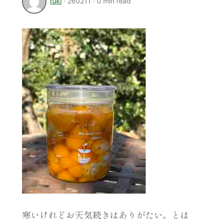
fuki
·
260211
·
0 min read
寒いけれどお天気続きはありがたい。とは