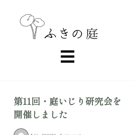
ふ
き
Menu
☰
の
庭
第11回・庭いじり研究会を
開催しました