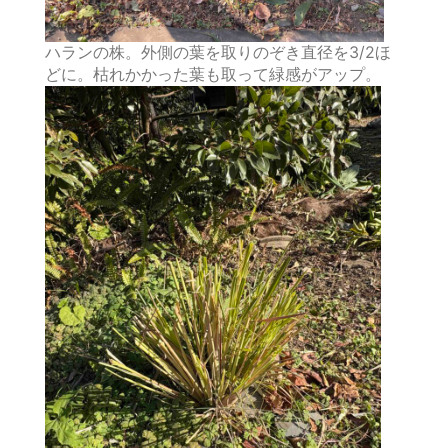
ハランの株。外側の葉を取りのぞき直径を3/2ほ
どに。枯れかかった葉も取って緑感がアップ。