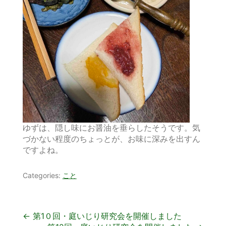
ゆずは、隠し味にお醤油を垂らしたそうです。気
づかない程度のちょっとが、お味に深みを出すん
ですよね。
Categories:
こと
投
←
第1０回・庭いじり研究会を開催しました