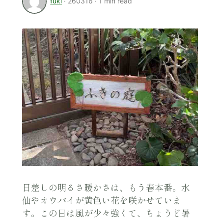
fuki
·
260316
·
1 min read
日差しの明るさ暖かさは、もう春本番。水
仙やオウバイが黄色い花を咲かせていま
す。この日は風が少々強くて、ちょうど暑