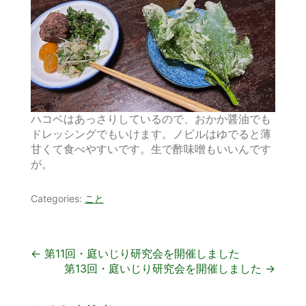
ハコベはあっさりしているので、おかか醤油でも
ドレッシングでもいけます。ノビルはゆでると薄
甘くて食べやすいです。生で酢味噌もいいんです
が。
Categories:
こと
投
←
第11回・庭いじり研究会を開催しました
第13回・庭いじり研究会を開催しました
→
稿