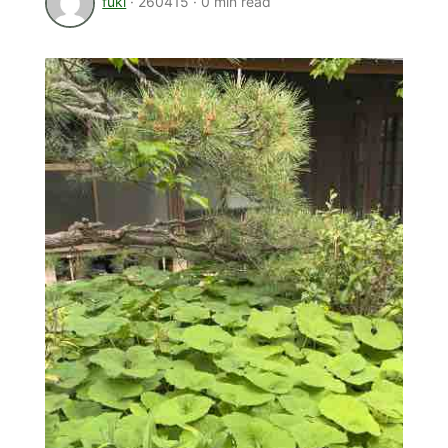
fuki
·
260415
·
0 min read