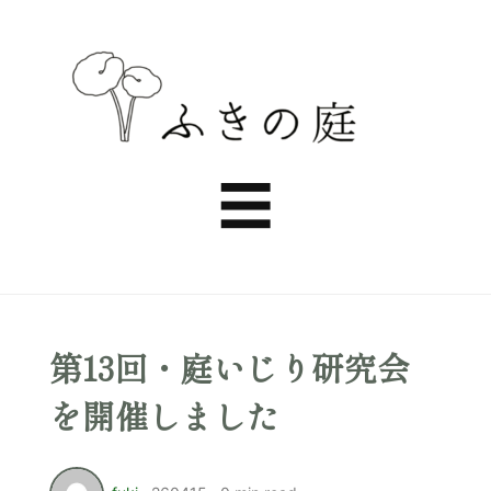
ふ
き
Menu
☰
の
庭
第13回・庭いじり研究会
を開催しました