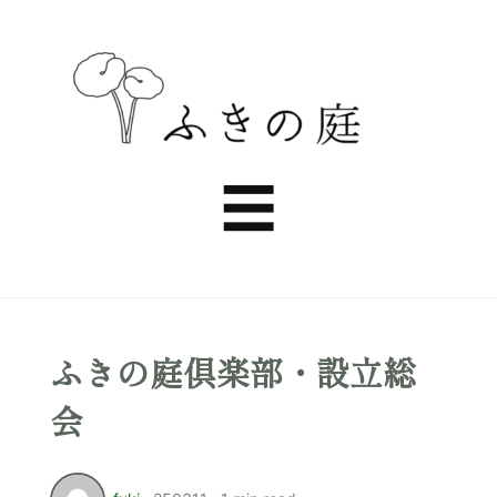
ふ
き
Menu
☰
の
庭
ふきの庭倶楽部・設立総
会