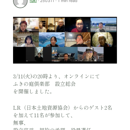
fuki
·
250311
·
1 min read
3/11(火)の20時より、オンラインにて
ふきの庭倶楽部 設立総会
を開催しました。
LR（日本土地資源協会）からのゲスト2名
を加えて11名が参加して、
無事、
設立宣言・規約の承認・役員選任