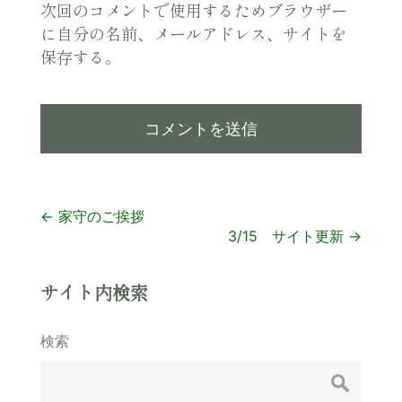
次回のコメントで使用するためブラウザー
に自分の名前、メールアドレス、サイトを
保存する。
投
←
家守のご挨拶
3/15 サイト更新
→
稿
ナ
サイト内検索
ビ
検索
ゲ
ー