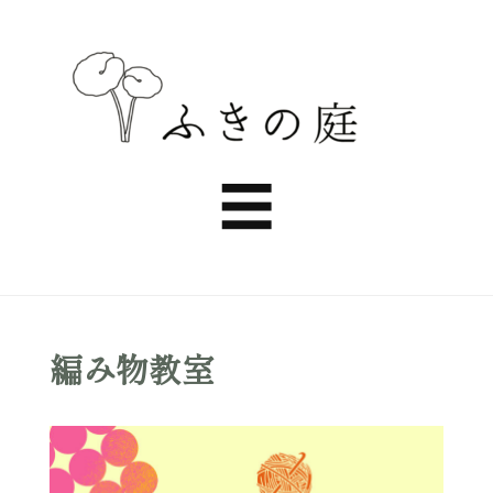
ふ
き
Menu
☰
の
庭
編み物教室