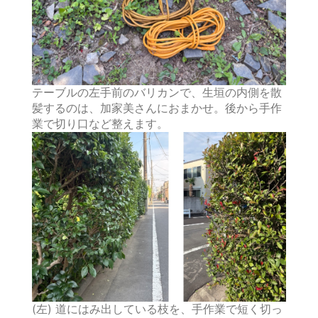
テーブルの左手前のバリカンで、生垣の内側を散
髪するのは、加家美さんにおまかせ。後から手作
業で切り口など整えます。
(左) 道にはみ出している枝を、手作業で短く切っ