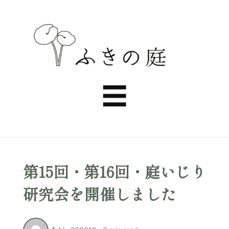
ふ
き
Menu
☰
の
庭
第15回・第16回・庭いじり
研究会を開催しました