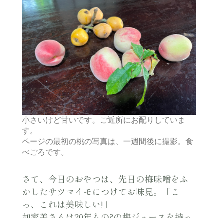
小さいけど甘いです。ご近所にお配りしていま
す。
ページの最初の桃の写真は、一週間後に撮影。食
べごろです。
さて、今日のおやつは、先日の梅味噌をふ
かしたサツマイモにつけてお味見。「こ
っ、これは美味しい!」
加家美さんは20年もの?の梅ジュースを持っ