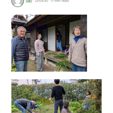
fuki
·
250430
·
0 min read