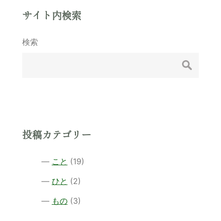
ナ
サイト内検索
ビ
検索
ゲ
ー
シ
ョ
ン
投稿カテゴリー
こと
(19)
ひと
(2)
もの
(3)