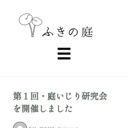
ふ
き
Menu
☰
の
庭
第１回・庭いじり研究会
を開催しました