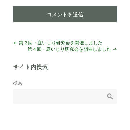
投
←
第２回・庭いじり研究会を開催しました
第４回・庭いじり研究会を開催しました
→
稿
ナ
サイト内検索
ビ
検索
ゲ
ー
シ
ョ
ン