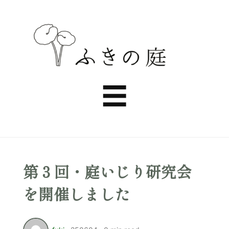
ふ
き
Menu
☰
の
庭
第３回・庭いじり研究会
を開催しました