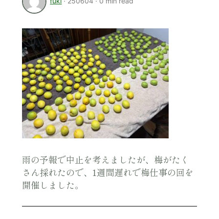
fuki
·
250604
·
0 min read
雨の予報で中止を考えましたが、梅がたく
さん採れたので、1週間遅れで梅仕事の回を
開催しました。